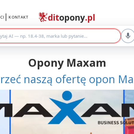
dit
opony
.pl
CI
KONTAKT
Opony Maxam
zejrzeć naszą ofertę opon 