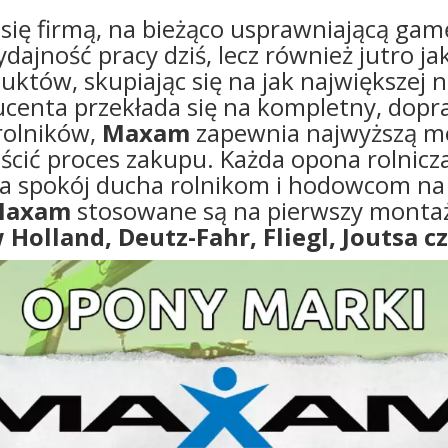
ą się firmą, na bieżąco usprawniającą g
dajność pracy dziś, lecz również jutro jak
któw, skupiając się na jak największej
enta przekłada się na kompletny, dopr
rolników,
Maxam
zapewnia najwyższą mo
ścić proces zakupu. Każda opona rolnicz
ia spokój ducha rolnikom i hodowcom na c
Maxam
stosowane są na pierwszy montaż
 Holland, Deutz-Fahr, Fliegl, Joutsa c