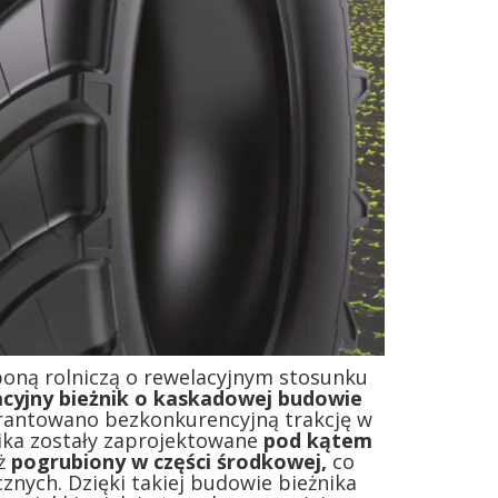
oponą rolniczą o rewelacyjnym stosunku
cyjny bieżnik o kaskadowej budowie
rantowano bezkonkurencyjną trakcję w
ika zostały zaprojektowane
pod kątem
eż
pogrubiony w części środkowej
,
co
nych. Dzięki takiej budowie bieżnika