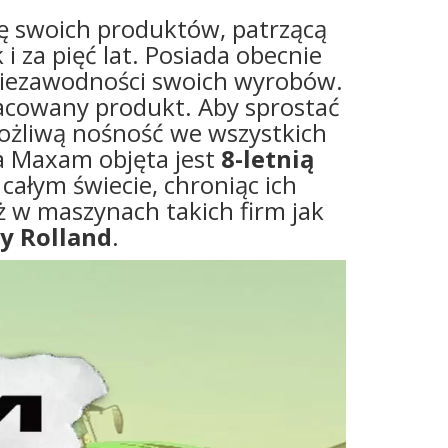
amę swoich produktów, patrzącą
 i za pięć lat. Posiada obecnie
 niezawodności swoich wyrobów.
acowany produkt. Aby sprostać
żliwą nośność we wszystkich
a Maxam objęta jest
8-letnią
ałym świecie, chroniąc ich
 w maszynach takich firm jak
zy Rolland
.