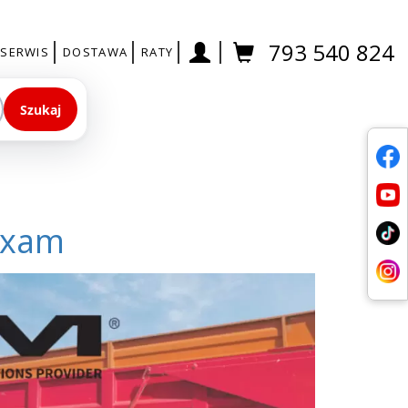
793 540 824
SERWIS
DOSTAWA
RATY
Szukaj
Maxam