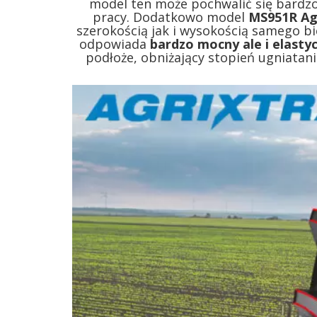
model ten może pochwalić się bardzo
pracy. Dodatkowo model
MS951R Ag
szerokością jak i wysokością samego b
odpowiada
bardzo mocny ale i elasty
podłoże, obniżający stopień ugniatan