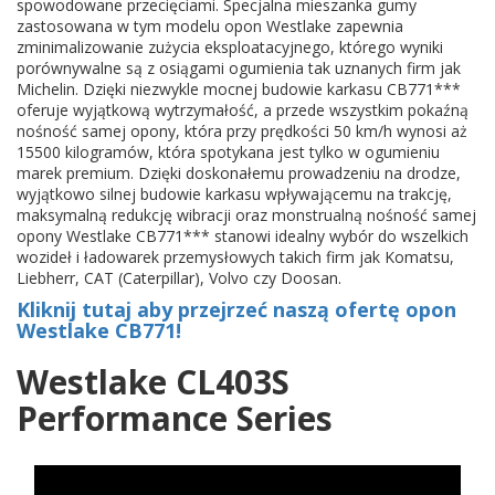
spowodowane przecięciami. Specjalna mieszanka gumy
zastosowana w tym modelu opon Westlake zapewnia
zminimalizowanie zużycia eksploatacyjnego, którego wyniki
porównywalne są z osiągami ogumienia tak uznanych firm jak
Michelin. Dzięki niezwykle mocnej budowie karkasu CB771***
oferuje wyjątkową wytrzymałość, a przede wszystkim pokaźną
nośność samej opony, która przy prędkości 50 km/h wynosi aż
15500 kilogramów, która spotykana jest tylko w ogumieniu
marek premium. Dzięki doskonałemu prowadzeniu na drodze,
wyjątkowo silnej budowie karkasu wpływającemu na trakcję,
maksymalną redukcję wibracji oraz monstrualną nośność samej
opony Westlake CB771*** stanowi idealny wybór do wszelkich
wozideł i ładowarek przemysłowych takich firm jak Komatsu,
Liebherr, CAT (Caterpillar), Volvo czy Doosan.
Kliknij tutaj aby przejrzeć naszą ofertę opon
Westlake CB771!
Westlake CL403S
Performance Series