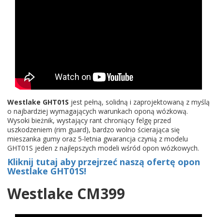
Westlake GHT01S
jest pełną, solidną i zaprojektowaną z myślą
o najbardziej wymagających warunkach oponą wózkową.
Wysoki bieżnik, wystający rant chroniący felgę przed
uszkodzeniem (rim guard), bardzo wolno ścierająca się
mieszanka gumy oraz 5-letnia gwarancja czynią z modelu
GHT01S jeden z najlepszych modeli wśród opon wózkowych.
Kliknij tutaj aby przejrzeć naszą ofertę opon
Westlake GHT01S!
Westlake CM399