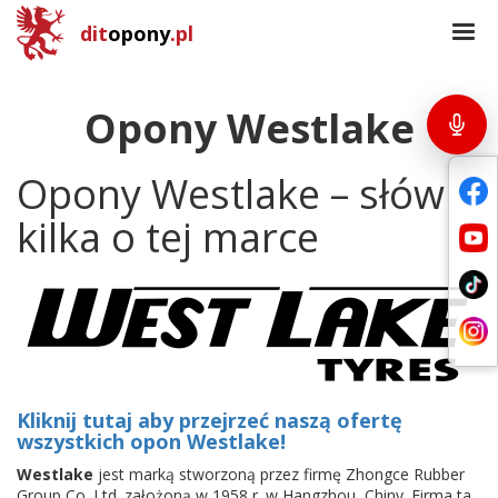
dit
opony
.pl
Opony Westlake
Opony Westlake – słów
kilka o tej marce
Kliknij tutaj aby przejrzeć naszą ofertę
wszystkich opon Westlake!
Westlake
jest marką stworzoną przez firmę Zhongce Rubber
Group Co. Ltd. założoną w 1958 r. w Hangzhou, Chiny. Firma ta