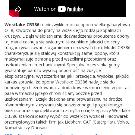
Westlake CB386
to niezwykle mocna opona wielkogabarytowa
OTR, stworzona do pracy na wszelkiego rodzaju kopalniach
kruszyw. Dzięki wieloletniemu doświadczeniu producenta opony
tej marki cechują się świetnym stosunkiem jakości do ceny,
mogąc rywalizować z ogumieniem droższych firm. Model CB386
charakteryzuje się stalową konstrukcją samej opony, która
maksymalizuje ochronę przed wszelkimi przebiciami oraz
uszkodzeniami mechanicznymi. Specjalna mieszanka gumy
gwarantuje bardzo wysoką odporność na zużycie
eksploatacyjne, wyszczerbienia jak i przecięcia. Wysokiej jakości
karkas sprawia, że opona Westlake CB386 nadaje się do
ponownego bieżnikowana, a dodatkowe wzmocnienie w postaci
pasa wzmacniającego chroni ściany boczne przed
uszkodzeniami. Dzięki doskonałemu prowadzeniu na drodze,
równomiernym zużywaniu się poszerzonego i pogrubionego
bieżnika oraz zaprojektowaniu z myślą o ciężkiej pracy Westlake
CB386 stanowi idealny wybór do wszelkich wozideł i ładowarek
przemysłowych takich firm jak Liebherr, CAT (Caterpillar), Volvo,
Komatsu czy Doosan.