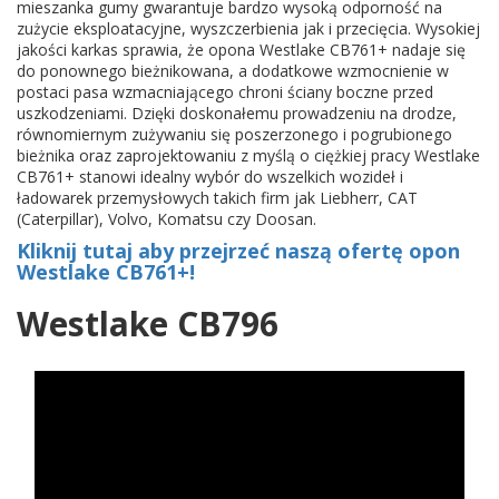
mieszanka gumy gwarantuje bardzo wysoką odporność na
zużycie eksploatacyjne, wyszczerbienia jak i przecięcia. Wysokiej
jakości karkas sprawia, że opona Westlake CB761+ nadaje się
do ponownego bieżnikowana, a dodatkowe wzmocnienie w
postaci pasa wzmacniającego chroni ściany boczne przed
uszkodzeniami. Dzięki doskonałemu prowadzeniu na drodze,
równomiernym zużywaniu się poszerzonego i pogrubionego
bieżnika oraz zaprojektowaniu z myślą o ciężkiej pracy Westlake
CB761+ stanowi idealny wybór do wszelkich wozideł i
ładowarek przemysłowych takich firm jak Liebherr, CAT
(Caterpillar), Volvo, Komatsu czy Doosan.
Kliknij tutaj aby przejrzeć naszą ofertę opon
Westlake CB761+!
Westlake CB796