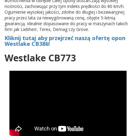
wzmocnienia w obrębie całej opony dostarczają wysokiej
nośności, zachowując przy tym indeks prędkości do 80 km/h.
Ogumienie wysokiej jakości, zdolne do długiej i bezawaryjnej
pracy przez lata za niewygórowaną cenę, objęte 5-letnią
gwarancją. Idealnie dopasowane do pracy w maszynach takich
firm jak Liebherr, Terex, Demag czy Grove.
Kliknij tutaj aby przejrzeć naszą ofertę opon
Westlake CB386!
Westlake CB773