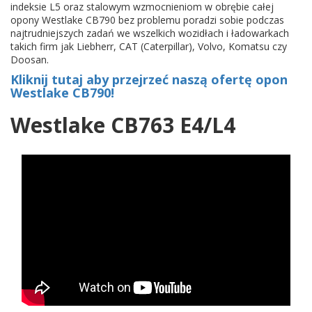
indeksie L5 oraz stalowym wzmocnieniom w obrębie całej
opony Westlake CB790 bez problemu poradzi sobie podczas
najtrudniejszych zadań we wszelkich wozidłach i ładowarkach
takich firm jak Liebherr, CAT (Caterpillar), Volvo, Komatsu czy
Doosan.
Kliknij tutaj aby przejrzeć naszą ofertę opon
Westlake CB790!
Westlake CB763 E4/L4