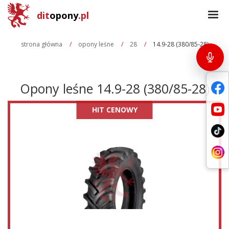
dit
opony
.pl
strona główna
opony leśne
28
14.9-28 (380/85-28)
Opony
leśne
14.9-28 (380/85-28)
HIT CENOWY