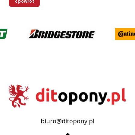
powrót
biuro@ditopony.pl