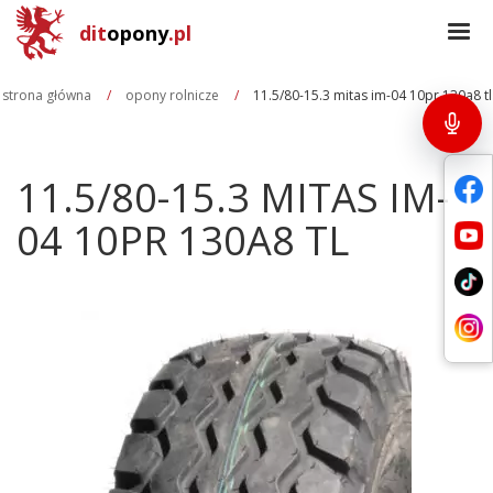
dit
opony
.pl
strona główna
opony rolnicze
11.5/80-15.3 mitas im-04 10pr 130a8 tl
11.5/80-15.3 MITAS IM-
04 10PR 130A8 TL