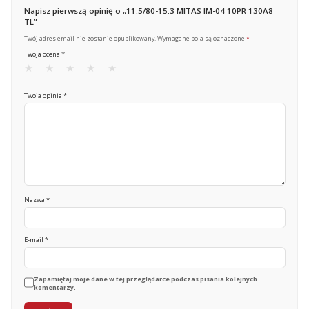
Napisz pierwszą opinię o „11.5/80-15.3 MITAS IM-04 10PR 130A8
TL”
Twój adres email nie zostanie opublikowany.
Wymagane pola są oznaczone
*
Twoja ocena
*
Twoja opinia
*
Nazwa
*
E-mail
*
Zapamiętaj moje dane w tej przeglądarce podczas pisania kolejnych
komentarzy.