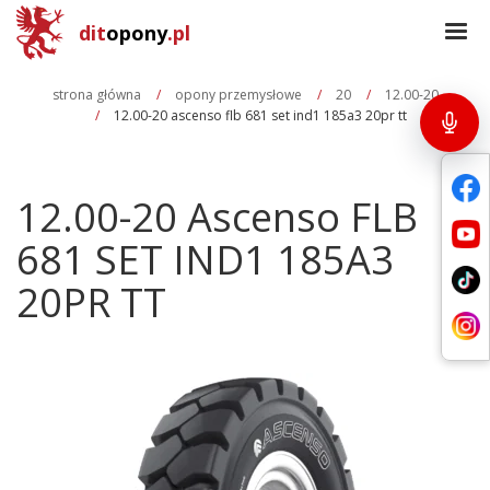
dit
opony
.pl
strona główna
opony przemysłowe
20
12.00-20
12.00-20 ascenso flb 681 set ind1 185a3 20pr tt
12.00-20 Ascenso FLB
681 SET IND1 185A3
20PR TT