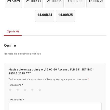
29.5R29
21.00R33
21.00R35
18.00R33
16.00R25
14.00R24
14.00R25
Opinie (0)
Opinie
Na razie nie ma opinii o produkcie.
Napisz pierwszą opinię o „12.00-20 Ascenso FLB 681 SET IND1
185A3 20PR TT”
Twój adres email nie zostanie opublikowany.
Wymagane pola są oznaczone
*
Twoja ocena
*
Twoja opinia
*