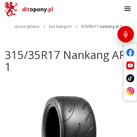
dit
opony
.pl
strona główna
bez kategorii
315/35r17 nankang ar-1
315/35R17 Nankang AR-
1