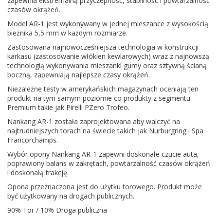
zapewnia ekstremalną przyczepność, stabilność i powtarzalność
czasów okrążeń.
Model AR-1 jest wykonywany w jednej mieszance z wysokością
bieżnika 5,5 mm w każdym rozmiarze.
Zastosowana najnowocześniejsza technologia w konstrukcji
karkasu (zastosowanie włókien kewlarowych) wraz z najnowszą
technologią wykonywania mieszanki gumy oraz sztywną ścianą
boczną, zapewniają najlepsze czasy okrążeń.
Niezależne testy w amerykańskich magazynach oceniają ten
produkt na tym samym poziomie co produkty z segmentu
Premium takie jak Pirelli PZero Trofeo.
Nankang AR-1 została zaprojektowana aby walczyć na
najtrudniejszych torach na świecie takich jak Nurburgring i Spa
Francorchamps.
Wybór opony Nankang AR-1 zapewni doskonałe czucie auta,
poprawiony balans w zakrętach, powtarzalność czasów okrążeń
i doskonałą trakcję.
Opona przeznaczona jest do użytku torowego. Produkt może
być użytkowany na drogach publicznych.
90% Tor / 10% Droga publiczna