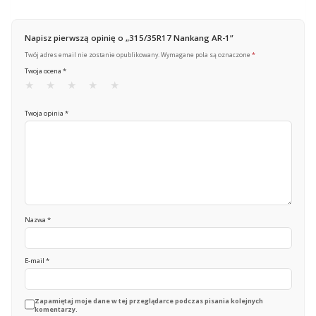
Napisz pierwszą opinię o „315/35R17 Nankang AR-1”
Twój adres email nie zostanie opublikowany.
Wymagane pola są oznaczone
*
Twoja ocena
*
Twoja opinia
*
Nazwa
*
E-mail
*
Zapamiętaj moje dane w tej przeglądarce podczas pisania kolejnych
komentarzy.