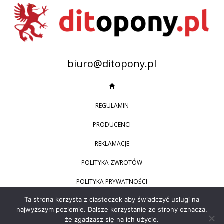
biuro@ditopony.pl
REGULAMIN
PRODUCENCI
REKLAMACJE
POLITYKA ZWROTÓW
POLITYKA PRYWATNOŚCI
793 540 824
Ta strona korzysta z ciasteczek aby świadczyć usługi na
najwyższym poziomie. Dalsze korzystanie ze strony oznacza,
DANE FIRMY
że zgadzasz się na ich użycie.