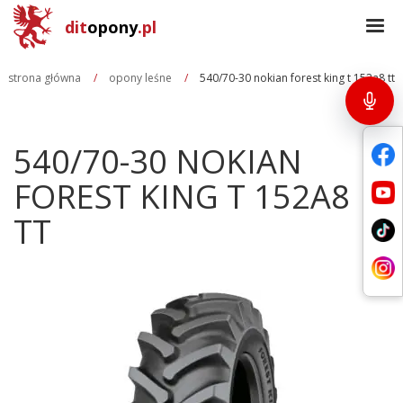
dit
opony
.pl
strona główna
opony leśne
540/70-30 nokian forest king t 152a8 tt
540/70-30 NOKIAN
FOREST KING T 152A8
TT