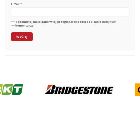
E-mail
*
Zapamiętaj moje dane w tej przeglądarce podczas pisania kolejnych
komentarzy.