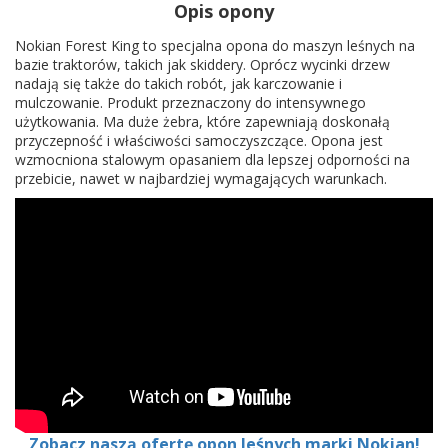
Opis opony
Nokian Forest King to specjalna opona do maszyn leśnych na
bazie traktorów, takich jak skiddery. Oprócz wycinki drzew
nadają się także do takich robót, jak karczowanie i
mulczowanie. Produkt przeznaczony do intensywnego
użytkowania. Ma duże żebra, które zapewniają doskonałą
przyczepność i właściwości samoczyszczące. Opona jest
wzmocniona stalowym opasaniem dla lepszej odporności na
przebicie, nawet w najbardziej wymagających warunkach.
Zobacz naszą ofertę opon leśnych marki Nokian!