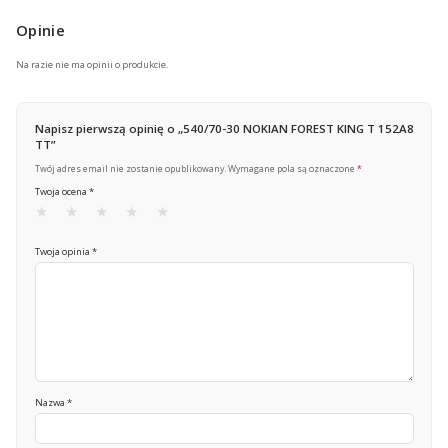
Opinie
Na razie nie ma opinii o produkcie.
Napisz pierwszą opinię o „540/70-30 NOKIAN FOREST KING T 152A8
TT”
Twój adres email nie zostanie opublikowany.
Wymagane pola są oznaczone
*
Twoja ocena
*
Twoja opinia
*
Nazwa
*