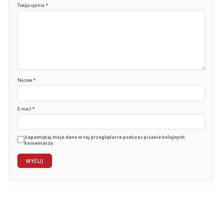
Twoja opinia
*
Nazwa
*
E-mail
*
Zapamiętaj moje dane w tej przeglądarce podczas pisania kolejnych
komentarzy.