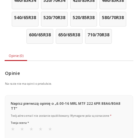
460/85R34
520/70R34
420/85R38
460/85R38
540/65R38
520/70R38
520/85R38
580/70R38
600/65R38
650/65R38
710/70R38
Opinie (0)
Opinie
Na razie nie ma opinii o produkcie.
Napisz pierwszą opinię o „6.00-16 MRL MTF 222 6PR 88A6/80A8
TT”
Twój adres email nie zostanie opublikowany.
Wymagane pola są oznaczone
*
Twoja ocena
*