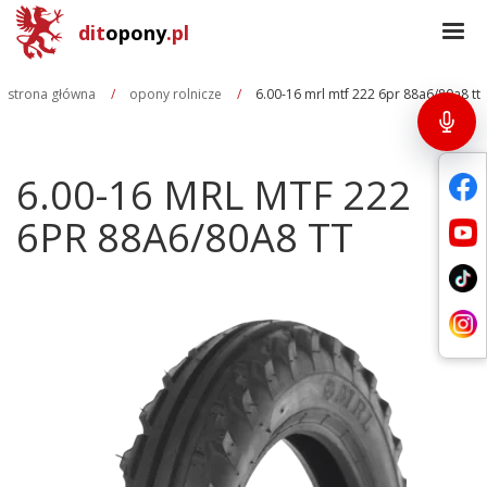
dit
opony
.pl
strona główna
opony rolnicze
6.00-16 mrl mtf 222 6pr 88a6/80a8 tt
6.00-16 MRL MTF 222
6PR 88A6/80A8 TT