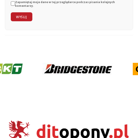
Zapamiętaj moje dane w tej przeglądarce podczas pisania kolejnych
komentarzy.