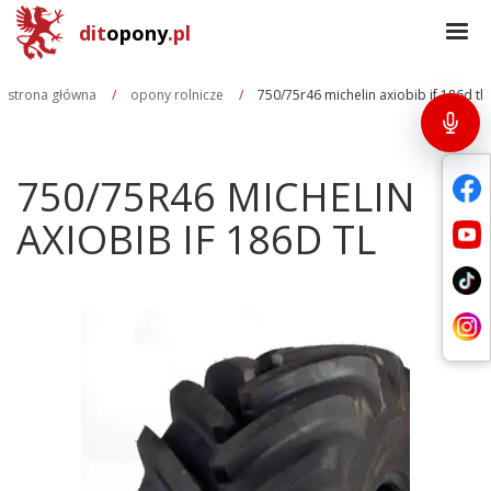
dit
opony
.pl
strona główna
opony rolnicze
750/75r46 michelin axiobib if 186d tl
750/75R46 MICHELIN
AXIOBIB IF 186D TL