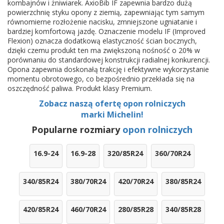
kombajnów i żniwiarek. AxioBib IF zapewnia bardzo dużą
powierzchnię styku opony z ziemią, zapewniając tym samym
równomierne rozłożenie nacisku, zmniejszone ugniatanie i
bardziej komfortową jazdę. Oznaczenie modelu IF (Improved
Flexion) oznacza dodatkową elastyczność ścian bocznych,
dzięki czemu produkt ten ma zwiększoną nośność o 20% w
porównaniu do standardowej konstrukcji radialnej konkurencji.
Opona zapewnia doskonałą trakcję i efektywne wykorzystanie
momentu obrotowego, co bezpośrednio przekłada się na
oszczędność paliwa. Produkt klasy Premium.
Zobacz naszą ofertę opon rolniczych
marki Michelin!
Popularne rozmiary
opon rolniczych
16.9-24
16.9-28
320/85R24
360/70R24
340/85R24
380/70R24
420/70R24
380/85R24
420/85R24
460/70R24
280/85R28
340/85R28