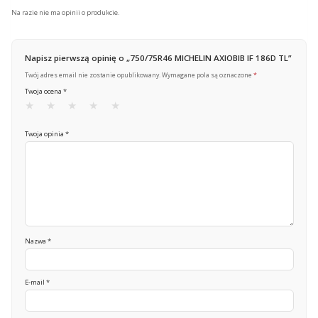
Na razie nie ma opinii o produkcie.
Napisz pierwszą opinię o „750/75R46 MICHELIN AXIOBIB IF 186D TL”
Twój adres email nie zostanie opublikowany.
Wymagane pola są oznaczone
*
Twoja ocena
*
Twoja opinia
*
Nazwa
*
E-mail
*